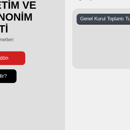
TİM VE
ANONİM
Genel Kurul Toplantı T
Tİ
metleri
 dön
ir?