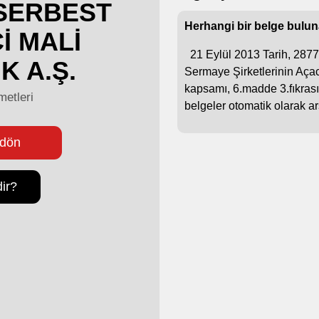
 SERBEST
Herhangi bir belge bulu
İ MALİ
21 Eylül 2013 Tarih, 287
K A.Ş.
Sermaye Şirketlerinin Açac
kapsamı, 6.madde 3.fıkrasın
metleri
belgeler otomatik olarak ar
 dön
ir?