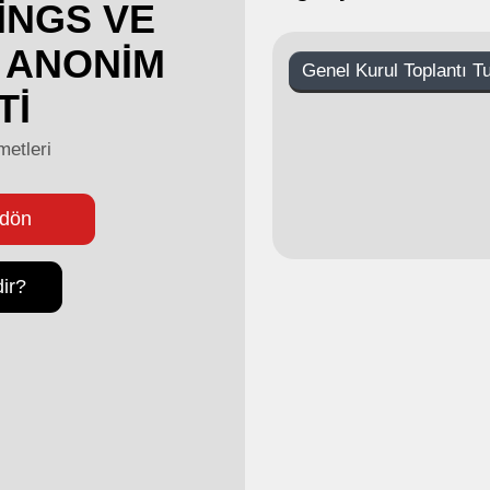
İNGS VE
 ANONİM
Genel Kurul Toplantı T
Tİ
metleri
 dön
ir?