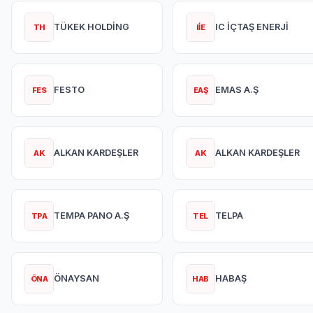
TÜKEK HOLDİNG
IC İÇTAŞ ENERJİ
TH
IİE
FESTO
EMAS A.Ş
FES
EAŞ
ALKAN KARDEŞLER
ALKAN KARDEŞLER
AK
AK
TEMPA PANO A.Ş
TELPA
TPA
TEL
ÖNAYSAN
HABAŞ
ÖNA
HAB