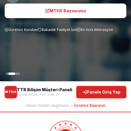
MTHS Başvurusu
Ücretsiz Kurulum
Bakanlık Faaliyet İzni
En Hızlı Aktivasyon
TTR Bilişim Müşteri Paneli
Panele Giriş Yap
MTHS
firma.mths.ttr.com.tr
Henüz müşteri değilseniz →
Ücretsiz Başvurun