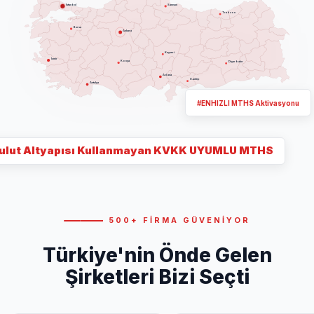
İstanbul
Samsun
Trabzon
Bursa
Ankara
Kayseri
İzmir
Konya
Diyarbakır
Adana
G.antep
Antalya
#ENHIZLI MTHS Aktivasyonu
ulut Altyapısı Kullanmayan KVKK UYUMLU MTHS
500+ FİRMA GÜVENİYOR
Türkiye'nin Önde Gelen
Şirketleri Bizi Seçti